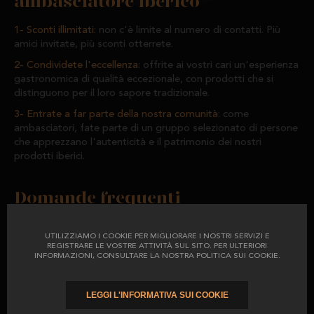
ambasciatore iberico
Sconti illimitati
: non c'è limite al numero di contatti. Più
amici invitate, più sconti otterrete.
Condividete l'eccellenza
: offrite ai vostri cari un'esperienza
gastronomica di qualità eccezionale, con prodotti che si
distinguono per il loro sapore tradizionale.
Entrate a far parte della nostra comunità
: come
ambasciatori, fate parte di un gruppo selezionato di persone
che apprezzano l'autenticità e il patrimonio dei nostri
prodotti iberici.
Domande frequenti
Dove trovo il mio codice ambasciatore?
UTILIZZIAMO I COOKIE PER MIGLIORARE I NOSTRI SERVIZI E
Il codice ambasciatore è disponibile nell'area utenti. Basta
REGISTRARE LE VOSTRE ATTIVITÀ SUL SITO. PER ULTERIORI
copiarlo e condividerlo.
INFORMAZIONI, CONSULTARE LA NOSTRA POLITICA SUI COOKIE.
Cosa ricevono i miei amici?
LEGGI L'INFORMATIVA SUI COOKIE
I vostri amici e familiari riceveranno uno sconto del
12%
sul
loro primo acquisto, applicabile a qualsiasi prodotto El