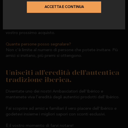
Catedrático.
ACCETTA E CONTINUA
Quando riceverò lo sconto?
Una volta che il vostro amico o familiare avrà completato
l'acquisto, lo sconto sarà attivato e potrete utilizzarlo sul
vostro prossimo acquisto.
Quante persone posso segnalare?
Non c'è limite al numero di persone che potete invitare. Più
amici si invitano, più premi si ottengono.
Unisciti all'eredità dell'autentica
tradizione iberica.
Diventate uno dei nostri Ambasciatori dell'Ibérico e
mantenete viva l'eredità degli autentici prodotti dell'Ibérico.
Fai scoprire ad amici e familiari il vero piacere dell'Ibérico e
godetevi insieme i migliori sapori con sconti esclusivi.
È il vostro momento di farvi notare!