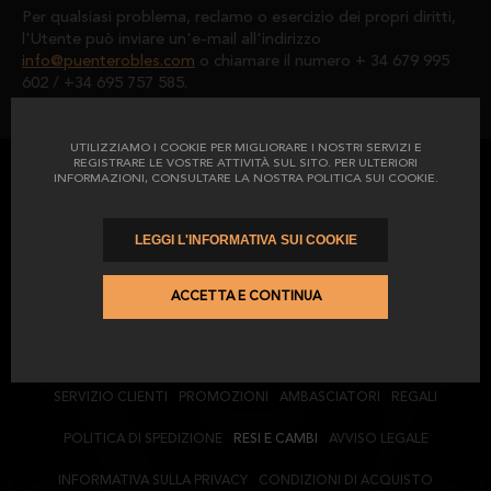
Per qualsiasi problema, reclamo o esercizio dei propri diritti,
l'Utente può inviare un'e-mail all'indirizzo
info@puenterobles.com
o chiamare il numero + 34 679 995
602 / +34 695 757 585.
UTILIZZIAMO I COOKIE PER MIGLIORARE I NOSTRI SERVIZI E
REGISTRARE LE VOSTRE ATTIVITÀ SUL SITO. PER ULTERIORI
INFORMAZIONI, CONSULTARE LA NOSTRA POLITICA SUI COOKIE.
Iscriviti alla nostra newsletter
LEGGI L'INFORMATIVA SUI COOKIE
ACCETTA E CONTINUA
(*) Ho letto e accetto il
Informativa sulla privacy
(*) Accetto di ricevere pubblicità da El Catedrático
SERVIZIO CLIENTI
PROMOZIONI
AMBASCIATORI
REGALI
POLITICA DI SPEDIZIONE
RESI E CAMBI
AVVISO LEGALE
INFORMATIVA SULLA PRIVACY
CONDIZIONI DI ACQUISTO