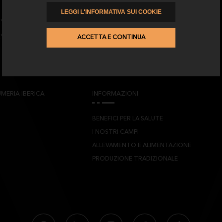
LEGGI L'INFORMATIVA SUI COOKIE
(*) Ho letto e accetto il
Informativa sulla privacy
(*) Accetto di ricevere pubblicità da El Catedrático
ACCETTA E CONTINUA
MERIA IBERICA
INFORMAZIONI
BENEFICI PER LA SALUTE
I NOSTRI CAMPI
ALLEVAMENTO E ALIMENTAZIONE
PRODUZIONE TRADIZIONALE