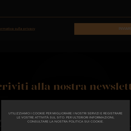
ormativa sulla privacy
INVIAR
criviti alla nostra newslet
UTILIZZIAMO I COOKIE PER MIGLIORARE I NOSTRI SERVIZI E REGISTRARE
LE VOSTRE ATTIVITÀ SUL SITO. PER ULTERIORI INFORMAZIONI,
CONSULTARE LA NOSTRA POLITICA SUI COOKIE.