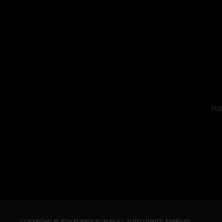
TS CYL
PUE
COPYRIGHT © 2026 PUENTE ROBLES S.L.
TUTTI I DIRITTI RISERVATI