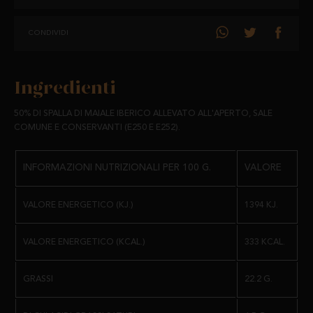
20 BUSTINE SINGOLE SOTTOVUOTO IN UNA SCATOLA DI CARTONE.
PESO:
CONDIVIDI
100 G DI BUSTINE SINGOLE.
Ingredienti
HA IL
CERTIFICATO CALICER PI/0649/15
, CHE GARANTISCE AL
CLIENTE E AL CONSUMATORE FINALE L'IMPEGNO DI UN LAVORO BEN
50% DI SPALLA DI MAIALE IBERICO ALLEVATO ALL'APERTO, SALE
FATTO E LA TRANQUILLITÀ DI ACQUISTARE UN PRODOTTO CHE
COMUNE E CONSERVANTI (E250 E E252).
RISPETTA LE NORMATIVE VIGENTI.
INFORMAZIONI NUTRIZIONALI PER 100 G.
VALORE
*CONSUMO PREFERENZIALE: 6 MESI.
VALORE ENERGETICO (KJ.)
1394 KJ.
VALORE ENERGETICO (KCAL.)
333 KCAL.
GRASSI
22.2 G.