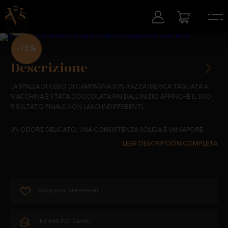
-15%
Descrizione
LA SPALLA DI CEBO DI CAMPAGNA 50% RAZZA IBERICA TAGLIATA A
MACCHINA È STATA COCCOLATA FIN DALL'INIZIO AFFINCHÉ IL SUO
RISULTATO FINALE NON LASCI INDIFFERENTI.
UN ODORE DELICATO, UNA CONSISTENZA SOLIDA E UN SAPORE
UNICO, FRUTTO DI MAIALI ALLEVATI IN CAMPAGNA CON UNA DIETA A
BASE DI MANGIMI, CEREALI E RADICI.
UNA SCELTA PERFETTA PER L'USO QUOTIDIANO GRAZIE
ALL'OTTIMO RAPPORTO QUALITÀ-PREZZO.
AGGIUNGI AI PREFERITI
SPEDIZIONE:
INVIARE PER E-MAIL