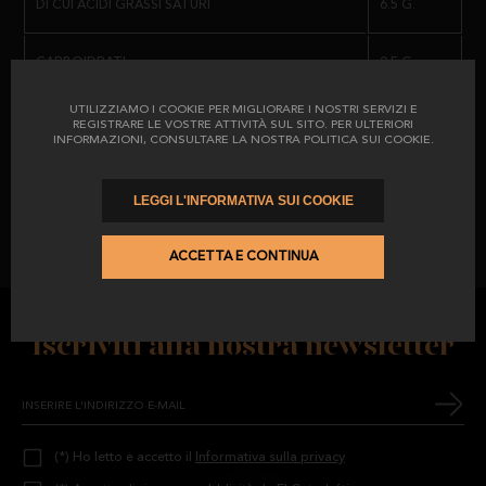
DI CUI ACIDI GRASSI SATURI
6.5 G.
CARBOIDRATI
0.5 G.
UTILIZZIAMO I COOKIE PER MIGLIORARE I NOSTRI SERVIZI E
DI CUI ZUCCHERI
0.5 G.
REGISTRARE LE VOSTRE ATTIVITÀ SUL SITO. PER ULTERIORI
INFORMAZIONI, CONSULTARE LA NOSTRA POLITICA SUI COOKIE.
PROTEINE
33.2 G.
LEGGI L'INFORMATIVA SUI COOKIE
IL SALE
1.9 G.
ACCETTA E CONTINUA
Iscriviti alla nostra newsletter
(*) Ho letto e accetto il
Informativa sulla privacy