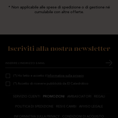
* Non applicabile alle spese di spedizione o di gestione né
cumulabile con altre offerte.
Iscriviti alla nostra newsletter
(*) Ho letto e accetto il
Informativa sulla privacy
(*) Accetto di ricevere pubblicità da El Catedrático
SERVIZIO CLIENTI
PROMOZIONI
AMBASCIATORI
REGALI
POLITICA DI SPEDIZIONE
RESI E CAMBI
AVVISO LEGALE
INFORMATIVA SULLA PRIVACY
CONDIZIONI DI ACQUISTO