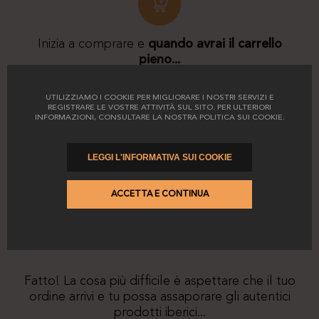
Inizia a comprare e
quando avrai il carrello
pieno...
UTILIZZIAMO I COOKIE PER MIGLIORARE I NOSTRI SERVIZI E
REGISTRARE LE VOSTRE ATTIVITÀ SUL SITO. PER ULTERIORI
INFORMAZIONI, CONSULTARE LA NOSTRA POLITICA SUI COOKIE.
LEGGI L'INFORMATIVA SUI COOKIE
Completa l'acquisto e scrivi
BIENVENIDA
ACCETTA E CONTINUA
nella sezione
codice sconto
Fatto! La cosa più difficile è aspettare che il tuo
ordine arrivi e tu possa assaporare gli autentici
prodotti iberici...