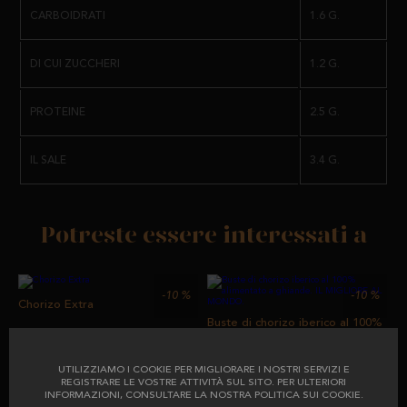
CARBOIDRATI
1.6 G.
DI CUI ZUCCHERI
1.2 G.
PROTEINE
2.5 G.
IL SALE
3.4 G.
Potreste essere interessati a
-10
%
-10
%
Chorizo Extra
Buste di chorizo iberico al 100%
alimentato a ghiande. IL
MIGLIORE AL MONDO.
da
precedentemente
UTILIZZIAMO I COOKIE PER MIGLIORARE I NOSTRI SERVIZI E
REGISTRARE LE VOSTRE ATTIVITÀ SUL SITO. PER ULTERIORI
5,87 €
da
precedentemente
6,52 €
INFORMAZIONI, CONSULTARE LA NOSTRA POLITICA SUI COOKIE.
3,62 €
4,03 €