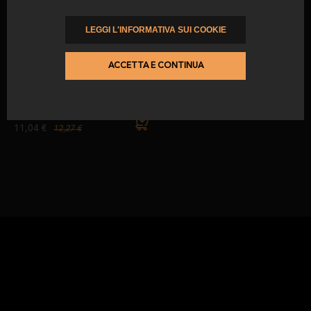
LEGGI L'INFORMATIVA SUI COOKIE
-10
%
100% salame di bellota iberico
ACCETTA E CONTINUA
Herradura
da
precedentemente
11,04 €
12,27 €