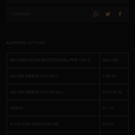
PRECAUZIONI:
CONDIVIDI
ALLERGENI: CONTIENE
LATTOSIO.
SPEDIZIONE:
ALLERGENI: LATTOSIO.
TUTTI I PEZZI SONO CONFEZIONATI SOTTOVUOTO E SPEDITI IN
UNA SCATOLA DI LEGNO.
INFORMAZIONI NUTRIZIONALI PER 100 G.
VALORE
PESO:
VALORE ENERGETICO (KJ.)
1955 KJ.
MEZZI PEZZI DI PESO COMPRESO TRA 0,350 KG E 0,450 KG.
VALORE ENERGETICO (KCAL.)
472.3 KCAL.
GRASSI
41.7 G.
DI CUI ACIDI GRASSI SATURI
16.5 G.