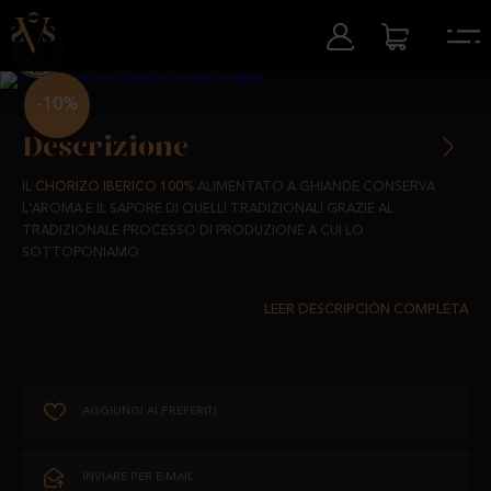
-10%
Descrizione
IL
CHORIZO IBERICO 100%
ALIMENTATO A GHIANDE CONSERVA
L'AROMA E IL SAPORE DI QUELLI TRADIZIONALI GRAZIE AL
TRADIZIONALE PROCESSO DI PRODUZIONE A CUI LO
SOTTOPONIAMO.
PRODOTTI NATURALI AL 100%, UNA MARINATURA UNICA E LA CURA E
L'ATTENZIONE DI CHI SA CHE IL RISULTATO FINALE È LA COSA PIÙ
IMPORTANTE, CONFERISCONO A QUESTO CHORIZO UN SAPORE
INTENSO E SUCCOSO E UN ASPETTO VISIVAMENTE APPETITOSO.
AGGIUNGI AI PREFERITI
INSACCATO CON BUDELLO NATURALE E SOTTOPOSTO A UN
PROCESSO DI STAGIONATURA NATURALE DI 8 MESI, IL NOSTRO
CHORIZO HA LA MIGLIORE GARANZIA.
INVIARE PER E-MAIL