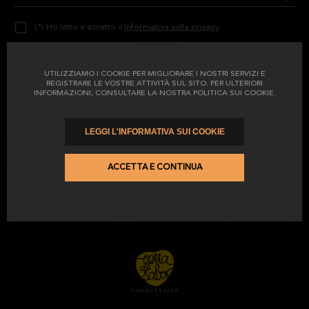
(*) Ho letto e accetto il
Informativa sulla privacy
(*) Accetto di ricevere pubblicità da El Catedrático
UTILIZZIAMO I COOKIE PER MIGLIORARE I NOSTRI SERVIZI E
SERVIZIO CLIENTI
PROMOZIONI
AMBASCIATORI
REGALI
REGISTRARE LE VOSTRE ATTIVITÀ SUL SITO. PER ULTERIORI
INFORMAZIONI, CONSULTARE LA NOSTRA POLITICA SUI COOKIE.
POLITICA DI SPEDIZIONE
RESI E CAMBI
AVVISO LEGALE
LEGGI L'INFORMATIVA SUI COOKIE
INFORMATIVA SULLA PRIVACY
CONDIZIONI DI ACQUISTO
INFORMATIVA SUI COOKIE
ACCETTA E CONTINUA