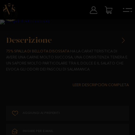
Descrizione
75% SPALLA DI BELLOTA DISOSSATA
HA LA CARATTERISTICA DI
AVERE UNA CARNE MOLTO SUCCOSA, UNA CONSISTENZA TENERA E
UN SAPORE MOLTO PARTICOLARE TRA IL DOLCE E IL SALATO CHE
EVOCA GLI ODORI DEI PASCOLI DI SALAMANCA.
PROVENIENTE DA MAIALI IBERICI ALLEVATI LIBERAMENTE NEI NOSTRI
PASCOLI E ALIMENTATI CON PRODOTTI TOTALMENTE NATURALI, LA
NOSTRA SPALLA È RICCA DI ACIDI GRASSI, NECESSARI E BENEFICI PER
LA NOSTRA SALUTE, E UNO DEI PRODOTTI ESSENZIALI DELLA DIETA
MEDITERRANEA.
AGGIUNGI AI PREFERITI
SAPORI CHE EVOCANO L'AUTENTICO CON LA MIGLIORE QUALITÀ.
CONSERVAZIONE E DURATA
:
INVIARE PER E-MAIL