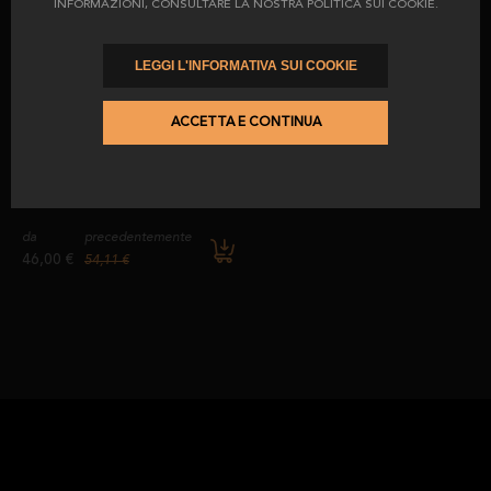
INFORMAZIONI, CONSULTARE LA NOSTRA POLITICA SUI COOKIE.
115,35 €
da
precedentemente
135,70 €
92,00 €
108,23 €
LEGGI L'INFORMATIVA SUI COOKIE
ACCETTA E CONTINUA
-15
%
Confezione 5: 5 confezioni di
spalla di Bellota 100% razza
iberica tagliata a macchina.
da
precedentemente
46,00 €
54,11 €