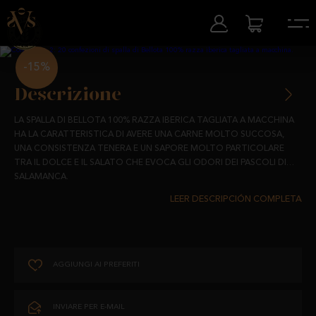
-15%
Descrizione
LA SPALLA DI BELLOTA 100% RAZZA IBERICA TAGLIATA A MACCHINA
HA LA CARATTERISTICA DI AVERE UNA CARNE MOLTO SUCCOSA,
UNA CONSISTENZA TENERA E UN SAPORE MOLTO PARTICOLARE
TRA IL DOLCE E IL SALATO CHE EVOCA GLI ODORI DEI PASCOLI DI
SALAMANCA.
PROVENIENTE DA MAIALI IBERICI ALLEVATI LIBERAMENTE NEI NOSTRI
PASCOLI E ALIMENTATI CON PRODOTTI COMPLETAMENTE
NATURALI, LA NOSTRA SPALLA È RICCA DI ACIDI GRASSI, NECESSARI E
BENEFICI PER LA NOSTRA SALUTE, E UNO DEI PRODOTTI ESSENZIALI
DELLA DIETA MEDITERRANEA.
AGGIUNGI AI PREFERITI
SAPORI CHE EVOCANO L'AUTENTICO CON LA MIGLIORE QUALITÀ.
CONSERVAZIONE E DURATA:
INVIARE PER E-MAIL