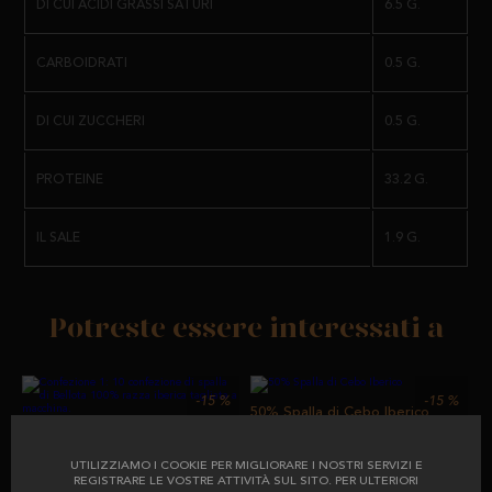
DI CUI ACIDI GRASSI SATURI
6.5 G.
CARBOIDRATI
0.5 G.
DI CUI ZUCCHERI
0.5 G.
PROTEINE
33.2 G.
IL SALE
1.9 G.
Potreste essere interessati a
-15
%
-15
%
50% Spalla di Cebo Iberico
Confezione 1: 10 confezione di
spalla di Bellota 100% razza
iberica tagliata a macchina.
UTILIZZIAMO I COOKIE PER MIGLIORARE I NOSTRI SERVIZI E
REGISTRARE LE VOSTRE ATTIVITÀ SUL SITO. PER ULTERIORI
da
precedentemente