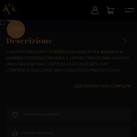
-15%
Descrizione
IL NOSTRO
PROSCIUTTO IBERICO DISOSSATO 75% ALLEVATO A
GHIANDA
CONSERVA L'AROMA E IL SAPORE TRADIZIONALI GRAZIE A
UNA STAGIONATURA CONTROLLATA DI 24/36 MESI, CHE
CONFERISCE ALLA CARNE UNA CONSISTENZA FINE E SUCCOSA.
PROVIENE DA MAIALI IBERICI ALLEVATI IN LIBERTÀ NEI PASCOLI DI
SALAMANCA E ALIMENTATI CON PRODOTTI NATURALI AL 100%. LA
SUA STAGIONATURA ALL'OMBRA DEI NOSTRI PASCOLI DI
SALAMANCA GLI CONFERISCE UNA QUALITÀ UNICA ED ESCLUSIVA.
AGGIUNGI AI PREFERITI
UN ABBINAMENTO PERFETTO PER IL QUOTIDIANO CHE CONTIENE IL
GIUSTO LIVELLO DI GRASSI PER UNA DIETA SANA E FORNISCE LE
VITAMINE E I MINERALI NECESSARI PER AFFRONTARE LA NOSTRA
INVIARE PER E-MAIL
ROUTINE.