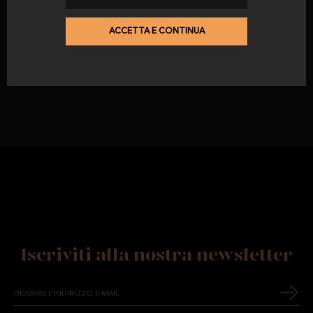
confezioni di prosciutto Cebo
de Campo iberico 50% razza
iberica
ACCETTA E CONTINUA
da
127,65 €
Iscriviti alla nostra newsletter