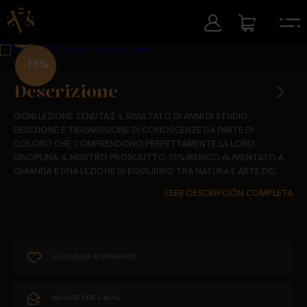
-15%
Descrizione
OGNI LEZIONE TENUTA È IL RISULTATO DI ANNI DI STUDIO,
DEDIZIONE E TRASMISSIONE DI CONOSCENZE DA PARTE DI
COLORO CHE COMPRENDONO PERFETTAMENTE LA LORO
DISCIPLINA. IL NOSTRO PROSCIUTTO 75% IBERICO ALIMENTATO A
GHIANDA È UNA LEZIONE DI EQUILIBRIO TRA NATURA E ARTE DEL
BUON FARE, DOVE OGNI PASSO SEGUE I PRINCIPI DI COLORO CHE
COME UN PROFESSORE CHE DOMINA IL PROPRIO CAMPO, LA
HANNO INSEGNATO NELLE DEHESAS DI SALAMANCA E NELLA
NOSTRA FAMIGLIA HA EREDITATO UNA SAGGEZZA CHE PUÒ ESSERE
CONOSCENZA DEL MAIALE IBERICO.
ACQUISITA SOLO ATTRAVERSO GENERAZIONI DI ESPERIENZA. NELLE
NOSTRE DEHESAS, I MAIALI DI RAZZA IBERICA 75% VIVONO LIBERI,
NUTRENDOSI DI GHIANDE E PASCOLI NATURALI, PERCORRENDO LO
STESSO PAESAGGIO CHE È STATO TESTIMONE DI SECOLI DI
AGGIUNGI AI PREFERITI
LE QUERCE CHE COPRONO LE NOSTRE DEHESAS OFFRONO LE
TRADIZIONE.
GHIANDE PERFETTE AFFINCHÉ LA CARNE ACQUISISCA IL SUO
SAPORE UNICO, MENTRE LA DEDIZIONE DELLA NOSTRA FAMIGLIA
INVIARE PER E-MAIL
ASSICURA CHE OGNI PROSCIUTTO SIA UN RIFLESSO DELLA